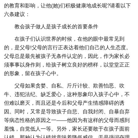
的教育和影响，让他(她)们积极健康地成长呢?请看以下
六条建议：
教会孩子做人是孩子成长的首要条件
在孩子们认识世界的时候，在他的眼中最常见到
的，是父母!父母的言行正表达着他们自己的人生态度。
父母总是最先被孩子无条件认定的，因此，作为家长必
须事事以身作则，给孩子树立良好的榜样，以堂堂正正
的形象，留在孩子心中。
父母如果贪婪、自私、斤斤计较、欺善怕恶、吹
牛、违犯法纪、缺乏爱心，这种形象印入孩子心中，不
但难以磨灭，而且还是今后和父母产生情感障碍的诱
因。同时，又常是导致孩子自悲、自我封闭、自暴自弃
等病态性格的原因之一——他因为有这样的父母而感到
羞愧，自觉低人一等。另外，家长还要敢于在孩子面前
认错，那种认为认错就意味着降低威信，于是强词夺理