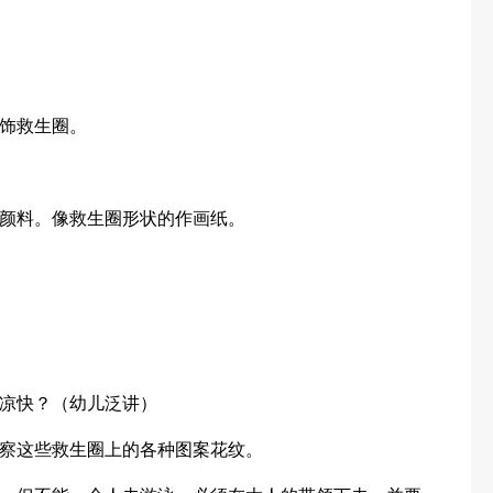
饰救生圈。
颜料。像救生圈形状的作画纸。
凉快？（幼儿泛讲）
察这些救生圈上的各种图案花纹。