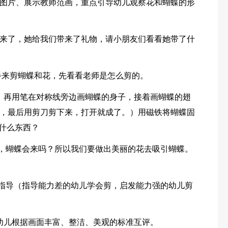
景物图片、展示教师范画，重点引导幼儿观察花和蝴蝶的形
来了，她给我们带来了礼物，请小朋友们看看她带了什
动手来剪蝴蝶和花，先看看老师是怎么剪的。
，再用笔在对称线旁边画蝴蝶的身子，接着画蝴蝶的翅
，最后用剪刀剪下来，打开就成了。）用磁铁将蝴蝶固
了什么东西？
花，蝴蝶会来吗？所以我们要做出美丽的花去吸引蝴蝶。
回指导（指导能力差的幼儿学会剪，启发能力强的幼儿剪
幼儿根据画面丰富、整洁、美观的标准互评。