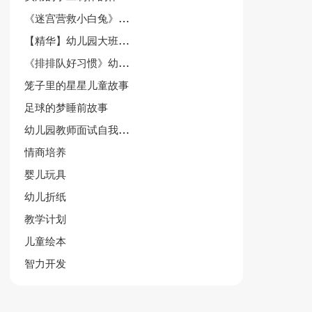
《迷宫营救小白兔》幼儿园中班游戏教案
【精华】幼儿园大班教案模板汇总5篇
《排排队好习惯》幼儿园中班上学期社会教案
笼子里的星星儿童故事
足球的梦睡前故事
幼儿园教师面试自我介绍9篇
情商培养
婴儿玩具
幼儿折纸
教学计划
儿童绘本
智力开发