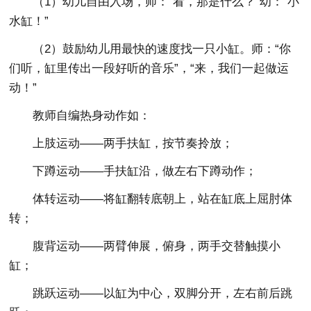
（1）幼儿自由入场，师：“看，那是什么？”幼：“小
水缸！”
（2）鼓励幼儿用最快的速度找一只小缸。师：“你
们听，缸里传出一段好听的音乐”，“来，我们一起做运
动！”
教师自编热身动作如：
上肢运动――两手扶缸，按节奏拎放；
下蹲运动――手扶缸沿，做左右下蹲动作；
体转运动――将缸翻转底朝上，站在缸底上屈肘体
转；
腹背运动――两臂伸展，俯身，两手交替触摸小
缸；
跳跃运动――以缸为中心，双脚分开，左右前后跳