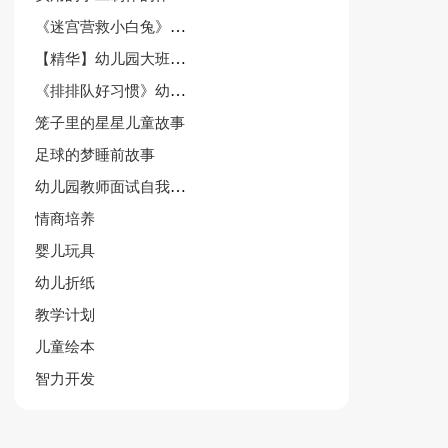
《迷宫营救小白兔》幼儿园中班游戏教案
【精华】幼儿园大班教案模板汇总5篇
《排排队好习惯》幼儿园中班上学期社会教案
笼子里的星星儿童故事
足球的梦睡前故事
幼儿园教师面试自我介绍9篇
情商培养
婴儿玩具
幼儿折纸
教学计划
儿童绘本
智力开发