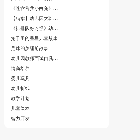
《迷宫营救小白兔》幼儿园中班游戏教案
【精华】幼儿园大班教案模板汇总5篇
《排排队好习惯》幼儿园中班上学期社会教案
笼子里的星星儿童故事
足球的梦睡前故事
幼儿园教师面试自我介绍9篇
情商培养
婴儿玩具
幼儿折纸
教学计划
儿童绘本
智力开发