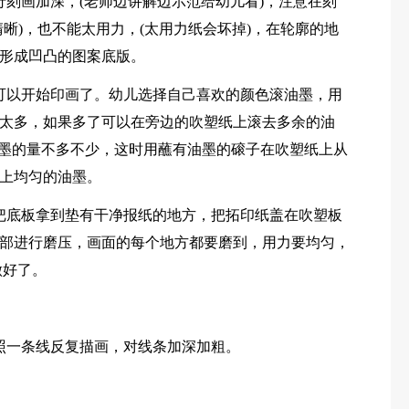
行刻画加深，(老师边讲解边示范给幼儿看)，注意在刻
晰)，也不能太用力，(太用力纸会坏掉)，在轮廓的地
形成凹凸的图案底版。
可以开始印画了。幼儿选择自己喜欢的颜色滚油墨，用
太多，如果多了可以在旁边的吹塑纸上滚去多余的油
油墨的量不多不少，这时用蘸有油墨的磙子在吹塑纸上从
上均匀的油墨。
把底板拿到垫有干净报纸的地方，把拓印纸盖在吹塑板
部进行磨压，画面的每个地方都要磨到，用力要均匀，
做好了。
照一条线反复描画，对线条加深加粗。