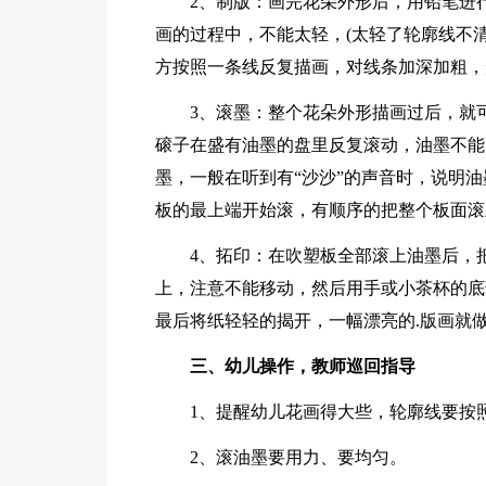
2、制版：画完花朵外形后，用铅笔进
画的过程中，不能太轻，(太轻了轮廓线不清
方按照一条线反复描画，对线条加深加粗，
3、滚墨：整个花朵外形描画过后，就
磙子在盛有油墨的盘里反复滚动，油墨不能
墨，一般在听到有“沙沙”的声音时，说明
板的最上端开始滚，有顺序的把整个板面滚
4、拓印：在吹塑板全部滚上油墨后，
上，注意不能移动，然后用手或小茶杯的底
最后将纸轻轻的揭开，一幅漂亮的.版画就
三、幼儿操作，教师巡回指导
1、提醒幼儿花画得大些，轮廓线要按
2、滚油墨要用力、要均匀。