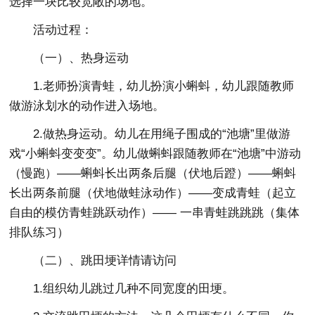
选择一块比较宽敞的场地。
活动过程：
（一）、热身运动
1.老师扮演青蛙，幼儿扮演小蝌蚪，幼儿跟随教师
做游泳划水的动作进入场地。
2.做热身运动。幼儿在用绳子围成的“池塘”里做游
戏“小蝌蚪变变变”。幼儿做蝌蚪跟随教师在“池塘”中游动
（慢跑）——蝌蚪长出两条后腿（伏地后蹬）——蝌蚪
长出两条前腿（伏地做蛙泳动作）——变成青蛙（起立
自由的模仿青蛙跳跃动作）—— 一串青蛙跳跳跳（集体
排队练习）
（二）、跳田埂详情请访问
1.组织幼儿跳过几种不同宽度的田埂。