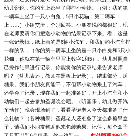
幼儿说说，你的车上都坐了哪些小动物。（例：我的第
一辆车上坐了一只小白兔，5只小花猫；第二辆车
上……）小组交流，个别回答。小朋友说的都很好，现
在老师要请你们把送小动物的结果记录下来。看，这是
一张记录纸，纸上画的是6辆小汽车，和我们的小汽车排
一样的队，（你的第一辆车上坐的是一只小白兔和5只小
花猫，你就在第一辆车里写上数字1和5）。幼儿对照自
己操作结果进行记录。你能将你的记录结果告诉老师
吗？（幼儿表述，教师在黑板上记录）、结束部分，送
糖果。我们小朋友真能干，不但帮小动物乘上了汽车，
还学会了记录，现在我们一起准备好，开上小汽车和小
动物们一起去参加圣诞晚会吧。（听音乐，幼儿做开汽
车动作）晚会现场到了，看看圣诞老人今天都准备了什
么礼物？（各种糖果）圣诞老人还准备了这么多糖果盒
子，请我们小朋友帮助他来包装糖果。记住，每个盒子
了只可以装6个糖果。你一边装一
……此处隐藏4997个